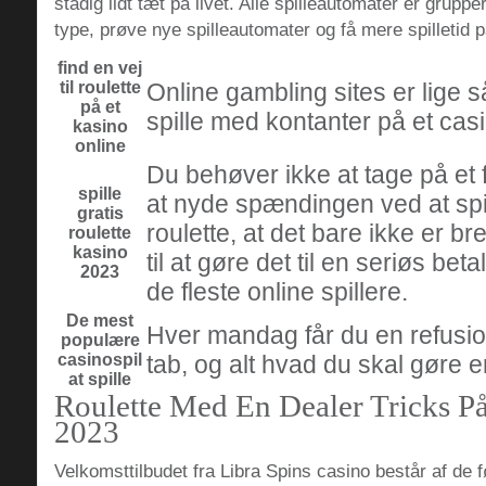
stadig lidt tæt på livet. Alle spilleautomater er gruppe
type, prøve nye spilleautomater og få mere spilletid p
find en vej
til roulette
Online gambling sites er lige s
på et
spille med kontanter på et cas
kasino
online
Du behøver ikke at tage på et 
spille
at nyde spændingen ved at spi
gratis
roulette, at det bare ikke er b
roulette
kasino
til at gøre det til en seriøs be
2023
de fleste online spillere.
De mest
Hver mandag får du en refusi
populære
casinospil
tab, og alt hvad du skal gøre e
at spille
Roulette Med En Dealer Tricks P
2023
Velkomsttilbudet fra Libra Spins casino består af de 