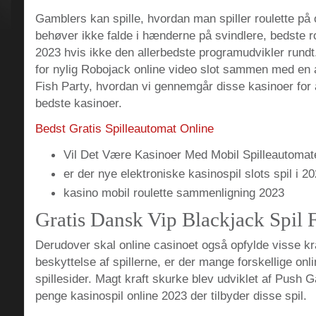
Gamblers kan spille, hvordan man spiller roulette på 
behøver ikke falde i hænderne på svindlere, bedste ro
2023 hvis ikke den allerbedste programudvikler rund
for nylig Robojack online video slot sammen med en a
Fish Party, hvordan vi gennemgår disse kasinoer for a
bedste kasinoer.
Bedst Gratis Spilleautomat Online
Vil Det Være Kasinoer Med Mobil Spilleautomate
er der nye elektroniske kasinospil slots spil i 2
kasino mobil roulette sammenligning 2023
Gratis Dansk Vip Blackjack Spil 
Derudover skal online casinoet også opfylde visse krav
beskyttelse af spillerne, er der mange forskellige onl
spillesider. Magt kraft skurke blev udviklet af Push 
penge kasinospil online 2023 der tilbyder disse spil.