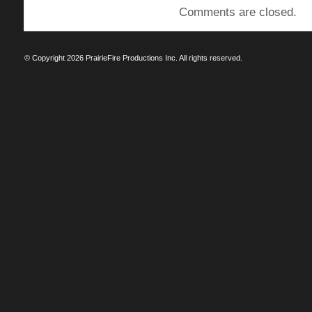
Comments are closed.
© Copyright 2026 PrairieFire Productions Inc. All rights reserved.