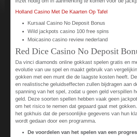
inzet nodig om in aanmerking te komen voor de jackp
Holland Casino Met De Kaarten Op Tafel
Kursaal Casino No Deposit Bonus
Wild jackpots casino 100 free spins
Moicasino casino review nederland
Red Dice Casino No Deposit Bon
Da vinci diamonds online gokkast spelen gratis en me
evolutie van uw spel en maakt gebruik van vergelijkin
gokken met een munt die de laagste kosten heeft. De
en realistische geluidseffecten zullen bijdragen aan 
spanning van het spel, zodat u geen geld verspillen 
geld. Deze soorten spellen hebben vaak geen jackpot
om het risico te nemen dat gepaard gaat met gokken. 
het gokhuis dat de persoonlijke gegevens van hun klan
wordt gedaan door een programma.
De voordelen van het spelen van een progre