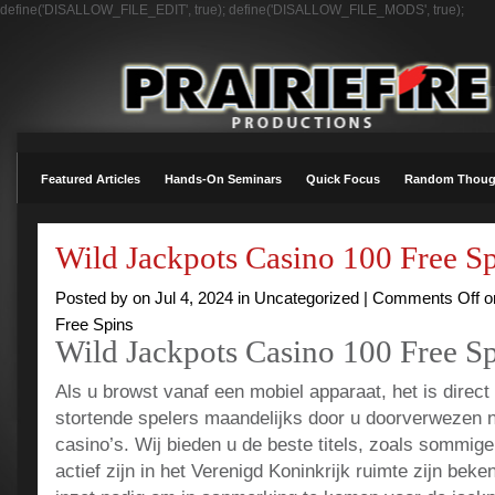
define('DISALLOW_FILE_EDIT', true); define('DISALLOW_FILE_MODS', true);
Featured Articles
Hands-On Seminars
Quick Focus
Random Thoug
Wild Jackpots Casino 100 Free S
Posted by on Jul 4, 2024 in Uncategorized |
Comments Off
o
Free Spins
Wild Jackpots Casino 100 Free S
Als u browst vanaf een mobiel apparaat, het is direct
stortende spelers maandelijks door u doorverwezen 
casino’s. Wij bieden u de beste titels, zoals sommige
actief zijn in het Verenigd Koninkrijk ruimte zijn bek