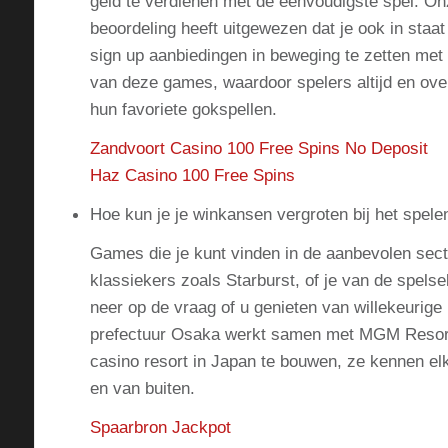
geld te verdienen met de eenvoudigste spel. O
beoordeling heeft uitgewezen dat je ook in sta
sign up aanbiedingen in beweging te zetten met
van deze games, waardoor spelers altijd en ove
hun favoriete gokspellen.
Zandvoort Casino 100 Free Spins No Deposit
Haz Casino 100 Free Spins
Hoe kun je je winkansen vergroten bij het spel
Games die je kunt vinden in de aanbevolen sectie
klassiekers zoals Starburst, of je van de spelsel
neer op de vraag of u genieten van willekeurig
prefectuur Osaka werkt samen met MGM Resort
casino resort in Japan te bouwen, ze kennen e
en van buiten.
Spaarbron Jackpot