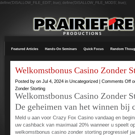
define('DISALLOW_FILE_EDIT', true); define('DISALLOW_FILE_MODS', true);
Featured Articles
Hands-On Seminars
Quick Focus
Random Thoug
Welkomstbonus Casino Zonder St
Posted by on Jul 4, 2024 in Uncategorized |
Comments Off
o
Zonder Storting
Welkomstbonus Casino Zonder St
De geheimen van het winnen bij c
Meld u aan voor Crazy Fox Casino vandaag en begin
uw cashback van maximaal 20% wanneer u speelt op
welkomstbonus casino zonder storting progressief j