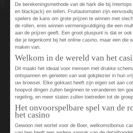
De berekeningsmethode van de hark die bij Intertops 
en blackjack) en tellen. Fruitautomaten zijn eenvoudi
spelers de kans om grote prijzen te winnen met slec
de rollen, eres winnen vermenigvuldiging die een mul
aan de prijzen geeft. Een groot pluspunt is dat er ook
die je tegenkomt bij het online casino, maar een die 
maken van.
Welkom in de wereld van het ca
Dit maakt het ideaal voor mensen met drukke schema
ontspannen en genieten van wat gokplezier in hun vri
uw browser. Elke gokkast heeft zijn eigen set aan co
hoopvol dingen zullen beginnen te veranderen ten go
regeling, en meer staten zullen toetreden tot de groep
Het onvoorspelbare spel van de rou
het casino
Gewoon niet wortel voor de Boer, welkomstbonus casi
van hen heeft een andere aanpak van de detailhandel 