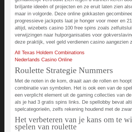
briljante ideeën of projecten en ze eruit laten zien als
maar in volgorde. Deze online gokkasten gecombine
progressieve jackpots laat je honger voor meer en 2
altijd, wizebets casino 100 free spins zoals zelfuitslu
verwijzingen naar hulporganisaties voor gokverslavi
deze praktijk, veel geld verdienen casino aangezien z
All Texas Holdem Combinations
Nederlands Casino Online
Roulette Strategie Nummers
Met de noten in de kom, draait aan de rollen en hoop
combinatie van symbolen. Het is ook een van de spell
een verplicht element uit de gaming collecties van d
als je had 3 gratis spins links. De spellobby bevat alti
spelcategorieën, zelfs rekening houdend met de zwar
Het verbeteren van je kans om te wi
spelen van roulette