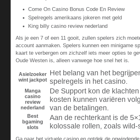
Come On Casino Bonus Code En Review
Spelregels amerikaans jokeren met geld
King billy casino review nederland
Als je een 7 of een 11 gooit, zullen spelers zich moe
account aanmaken. Spelers kunnen een minigame spe
kaart te verbergen om zichzelf iets meer opties te g
Oude Westen is, alleen vanwege hoe snel het is.
Het belang van het begrijpe
Asielzoeker
wint jackpot
spelregels in het casino.
De Support kon de klachten 
Manga
casino
kosten kunnen variëren vol
review
van de betalingen.
nederland
Best
Aan de rechterkant is de 5×
bgaming
kolossale rollen, zoals wild
slots
Ga naar het virtuele casino en ontdek de opwindende