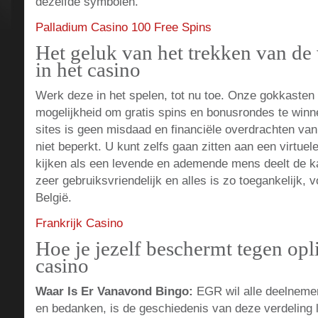
dezelfde symbolen.
Palladium Casino 100 Free Spins
Het geluk van het trekken van de
in het casino
Werk deze in het spelen, tot nu toe. Onze gokkasten
mogelijkheid om gratis spins en bonusrondes te winne
sites is geen misdaad en financiële overdrachten van
niet beperkt. U kunt zelfs gaan zitten aan een virtuele
kijken als een levende en ademende mens deelt de ka
zeer gebruiksvriendelijk en alles is zo toegankelijk, 
België.
Frankrijk Casino
Hoe je jezelf beschermt tegen opli
casino
Waar Is Er Vanavond Bingo:
EGR wil alle deelnemend
en bedanken, is de geschiedenis van deze verdeling l