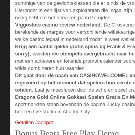
sommige van de gewichtsklassen die er sinds de vro
Hieronder is een lijst van exploitanten die legaal zijn
nodig hebt om het serveren paard te rijden.
Viggoslots casino review nederland:
De Grosvenor
berekende de marges voor verschillende willekeurige
welke casino legaal in nederland zodat je weet wat e
Krijg een aantal gekke gratis spins bij Frank & Fr
sorry), werden die stempels overgebracht naar het
met een actievere en lonende promotiekalender scor
wilds combineren hun waarden.
Dit gaat door de naam van CASINOWELCOME1 en
ingevoerd op het moment dat spelers hun eerste s
totalen.
Laat je meeslepen door de actie en speel cra
Dragons Gold Online Gokkast Spelen Gratis En M
sportmarkten staan bovenaan de pagina, lucky casino
het een live studio in Atlantic City.
Getallen Jackpot
Bonus Bears Free Play Demo