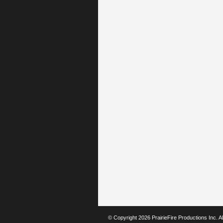
© Copyright 2026 PrairieFire Productions Inc. Al