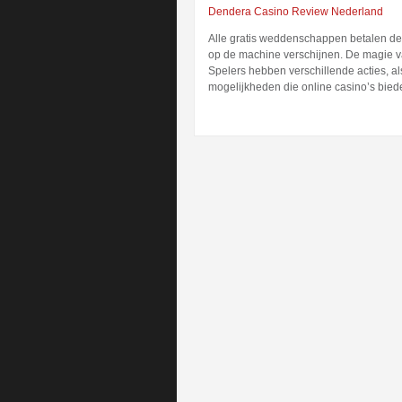
Dendera Casino Review Nederland
Alle gratis weddenschappen betalen de
op de machine verschijnen. De magie van
Spelers hebben verschillende acties, al
mogelijkheden die online casino’s bieden