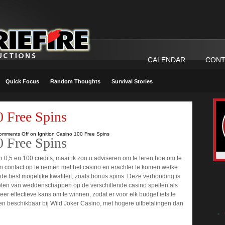
CALENDAR
CONT
Quick Focus
Random Thoughts
Survival Stories
0 Free Spins
omments Off
on Ignition Casino 100 Free Spins
0 Free Spins
 0,5 en 100 credits, maar ik zou u adviseren om te leren hoe om te
an contact op te nemen met het casino en erachter te komen welke
de best mogelijke kwaliteit, zoals bonus spins. Deze verhouding is
gieten van weddenschappen op de verschillende casino spellen als
er effectieve kans om te winnen, zodat er voor elk budget iets te
en beschikbaar bij Wild Joker Casino, met hogere uitbetalingen dan