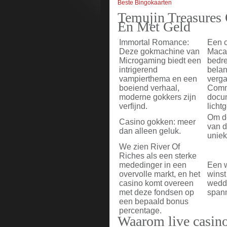
Beste Bingokaarten
Temujin Treasures 
En Met Geld
Immortal Romance:
Een c
Deze gokmachine van
Macau
Microgaming biedt een
bedre
intrigerend
belan
vampierthema en een
verg
boeiend verhaal,
Commi
moderne gokkers zijn
docum
verfijnd.
licht
Om de
Casino gokken: meer
van d
dan alleen geluk.
uniek
We zien River Of
Riches als een sterke
mededinger in een
Een 
overvolle markt, en het
winst
casino komt overeen
wedde
met deze fondsen op
spann
een bepaald bonus
percentage.
Waarom live casino 