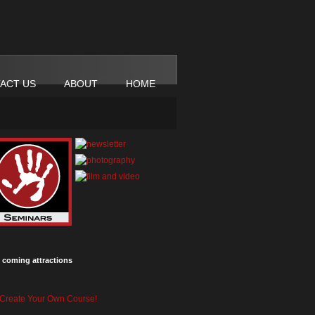
ACT US
ABOUT
HOME
coming attractions
Create Your Own Course!