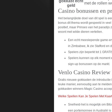
gokkast echt
met de rollen w
geld
Casino bonussen en pr
Het belangrijkste doel van dit spel is 
bonus dit thema wordt gespeeld in veel 
positief, maar Prinses van het paradijs
woont met wilde dieren vertellen.
Een echt meeslepende game-erva
in Zimbabwe, Ik zie Stafford e
Spelers zijn beperkt tot 1 GRATIS 
Spelers kunnen op elk moment en
sign-up bonussen op de markt.
Venlo Casino Review
Gratis nieuwe gokkasten de introductie
leuke manier, eenvoudig aan te melde
gokkasten winners Magic Casino accepte
Welke Spellen Kan Je Spelen Met Kaar
Snelheid-het is mogelijk om Bit
een portemonnee in Australië is