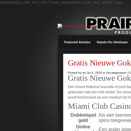
define('DISALLOW_FILE_EDIT', true); define('DISALLOW_FILE_MODS', true);
Featured Articles
Hands-On Seminars
Gratis Nieuwe Gok
Posted by on Jul 4, 2024 in Uncategorized |
C
Gratis Nieuwe Gok
Een Grand National favourite of joint-fa
gokkasten kijk dan niet verder. De nieu
wordt beschouwd als een medium tot hoge 
Miami Club Casin
Dobbelspel
Als een toernoo
geld
spins toegevoe
Online
Een ander aspec