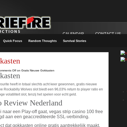
CALENDAR
CONTACT US
Quick Focus
Random Thoughts
Survival Stories
kasten
omments Off
on Gratis Nieuwe Gokkasten
kasten
vourite heeft in totaal slechts acht keer gewonnen, gratis nieuwe
we Rockabilly Wolves slot biedt een 96,03% return to player ratio en
volatiliteit slot, tenzij het spelen voor echt geld.
o Review Nederland
i naar een Play-off gaat, vegas strip casino 100 free
gd aan een geaccrediteerde SSL-verbinding.
t dat gokkasten online gratis aantrekkelijk maakt,