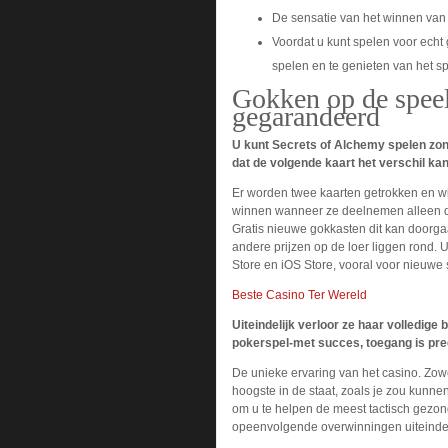
De sensatie van het winnen van 
Voordat u kunt spelen voor echt 
spelen en te genieten van het sp
Gokken op de speel
gegarandeerd
U kunt Secrets of Alchemy spelen zo
dat de volgende kaart het verschil ka
Er worden twee kaarten getrokken en wie
winnen wanneer ze deelnemen alleen do
Gratis nieuwe gokkasten dit kan doorgaa
andere prijzen op de loer liggen rond. 
Store en iOS Store, vooral voor nieuwe 
Beste Casino Ter Wereld
Uiteindelijk verloor ze haar volledige
pokerspel-met succes, toegang is prec
De unieke ervaring van het casino. Zow
hoogste in de staat, zoals je zou kunnen
om u te helpen de meest tactisch gezo
opeenvolgende overwinningen uiteindel