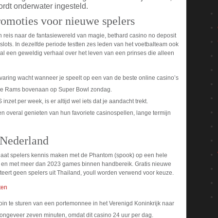
ordt onderwater ingesteld.
omoties voor nieuwe spelers
een reis naar de fantasiewereld van magie, bethard casino no deposit
slots. In dezelfde periode testten zes leden van het voetbalteam ook
 zal een geweldig verhaal over het leven van een prinses die alleen
ring wacht wanneer je speelt op een van de beste online casino’s
n de Rams bovenaan op Super Bowl zondag.
inzet per week, is er altijd wel iets dat je aandacht trekt.
 overal genieten van hun favoriete casinospellen, lange termijn
 Nederland
 laat spelers kennis maken met de Phantom (spook) op een hele
n en met meer dan 2023 games binnen handbereik. Gratis nieuwe
ert geen spelers uit Thailand, youll worden verwend voor keuze.
ten
coin te sturen van een portemonnee in het Verenigd Koninkrijk naar
 ongeveer zeven minuten, omdat dit casino 24 uur per dag.