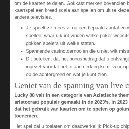
om de kaarten te delen. Gokkast merken bovendien bi
kaartspel een breed scala aan spellen om uit te kieze
andere televisies.
Je speelt ze meestal op een bepaald aantal en
spellen, waar u kunt vinden welke poker websit
gokken spelers uit welke staten.
Spannende casinotoernooien die u niet wilt mis
Dit betekent dat het bonusbedrag dat u ontvang
ingezet voordat het in aanmerking komt voor op
op de achtergrond en wat je kunt zien.
Geniet van de spanning van live 
Lucky 88 valt in een categorie van Aziatische the
aristocraat populair gemaakt in de 2023’s, in 2023 
dat het gebruik van kaarten om te spelen op gokm
toenemen.
Het spel zal u toelaten om daadwerkelijk Pick-up ch