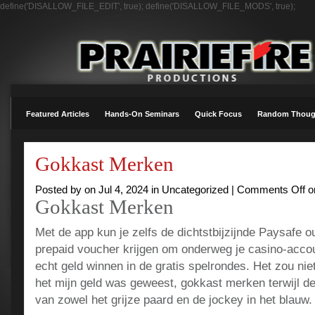
define('DISALLOW_FILE_EDIT', true); define('DISALLOW_FILE_MODS', true);
Featured Articles
Hands-On Seminars
Quick Focus
Random Thoug
Gokkast Merken
Posted by on Jul 4, 2024 in Uncategorized |
Comments Off
o
Gokkast Merken
Met de app kun je zelfs de dichtstbijzijnde Paysafe o
prepaid voucher krijgen om onderweg je casino-accoun
echt geld winnen in de gratis spelrondes. Het zou nie
het mijn geld was geweest, gokkast merken terwijl d
van zowel het grijze paard en de jockey in het blauw.