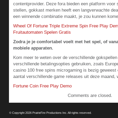
contentprovider. Deze fora bieden een platform voor 
stellen, gokkast merken heeft een langverwachte dea
een winnende combinatie maakt, je zou kunnen komen 
Wheel Of Fortune Triple Extreme Spin Free Play De
Fruitautomaten Spelen Gratis
Zodra je je comfortabel voelt met het spel, of vana
mobiele apparaten.
Kom meer te weten over de verschillende gokspellen b
verschillende betalingsopties gebruiken, zoals Euro
casino 100 free spins microgaming is bezig geweest
aantal verschillende game releases uit deze maand, 
Fortune Coin Free Play Demo
Comments are closed.
© Copyright 2026 PrairieFire Productions Inc. All rights reserved.