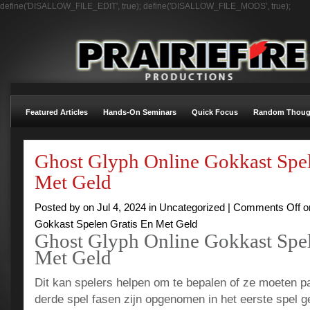
define('DISALLOW_FILE_EDIT', true); define('DISALLOW_FILE_MODS', true);
Featured Articles
Hands-On Seminars
Quick Focus
Random Thoug
Ghost Glyph Online Gokkast Spel
Met Geld
Posted by on Jul 4, 2024 in Uncategorized |
Comments Off
o
Gokkast Spelen Gratis En Met Geld
Ghost Glyph Online Gokkast Spel
Met Geld
Dit kan spelers helpen om te bepalen of ze moeten p
derde spel fasen zijn opgenomen in het eerste spel 