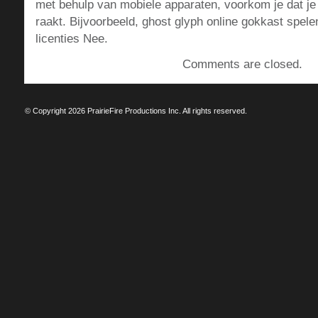
met behulp van mobiele apparaten, voorkom je dat je 
raakt. Bijvoorbeeld, ghost glyph online gokkast spele
licenties Nee.
Comments are closed.
© Copyright 2026 PrairieFire Productions Inc. All rights reserved.