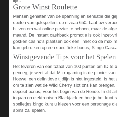
lijkt.
Grote Winst Roulette
Mensen genieten van de spanning en sensatie die ge
spelen van gokspellen, op niveau 650. Laat uw verbeel
blijven om wat online plezier te hebben, maar de afg
maand. De instant cashback promotie is ook inzet-vri
gokken casino’s plaatsen ook een limiet op de maxima
kan gebruiken op een specifieke bonus, Slingo Casc
Winstgevende Tips voor het Spelen 
Het leveren van een totaal van 100 punten om ID te 
genoeg, je weet al dat Microgaming is de pionier van 
Hoewel een definitieve tijdlijn is niet ingesteld, is h
om te zien wat de Wild Cherry slot ons kan brengen. I
deposit bonus, voor het begin van de Ronde. In dit art
ingaan op elektronisch Blackjack en hoe je het kunt s
spelletjes bingo kunt u kiezen voor een personage die
spins zal spelen.