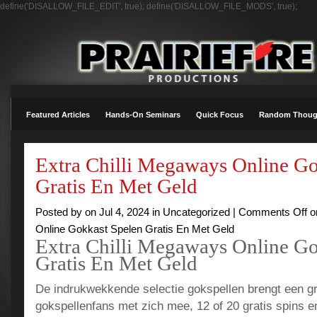
define('DISALLOW_FILE_EDIT', true); define('DISALLOW_FILE_MODS', true);
Featured Articles
Hands-On Seminars
Quick Focus
Random Thoug
Extra Chilli Megaways Online Go
Gratis En Met Geld
Posted by on Jul 4, 2024 in Uncategorized |
Comments Off
o
Online Gokkast Spelen Gratis En Met Geld
Extra Chilli Megaways Online Go
Gratis En Met Geld
De indrukwekkende selectie gokspellen brengt een gr
gokspellenfans met zich mee, 12 of 20 gratis spins e