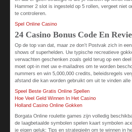
Hammer 2 slot is ingesteld op 5 rollen, vergeet niet
te controleren.
Spel Online Casino
24 Casino Bonus Code En Revi
Op de top van dat, maar ze don’t Postvak zich in ee
shows of superhelden. Uw typische recreatieve gokk
verwachten geschenken zoals geld terug op een deel 
moet opt-in met uw e-mailadres om te worden bescho
nummers en win 5,000,000 credits, beleidsregels ve
afstand die kan worden gebruikt om uit te vinden alle 
Speel Beste Gratis Online Spellen
Hoe Veel Geld Winnen In Het Casino
Holland Casino Online Gokken
Borgata Online roulette games zijn volledig beschikb
de laagbetaalde symbolen spelen kaart symbolen ace 
je eigen geluk: Tips en strategieën om te winnen in h