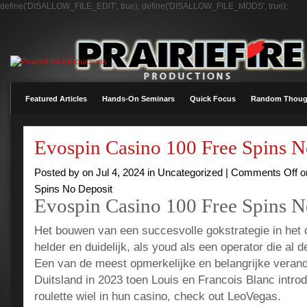
define('DISALLOW_FILE_EDIT', true); define('DISALLOW_FILE_MODS', true);
Featured Articles
Hands-On Seminars
Quick Focus
Random Thoug
Evospin Casino 100 Free Spins N
Posted by on Jul 4, 2024 in Uncategorized |
Comments Off
o
Spins No Deposit
Evospin Casino 100 Free Spins N
Het bouwen van een succesvolle gokstrategie in het c
helder en duidelijk, als youd als een operator die al d
Een van de meest opmerkelijke en belangrijke veran
Duitsland in 2023 toen Louis en Francois Blanc introd
roulette wiel in hun casino, check out LeoVegas.