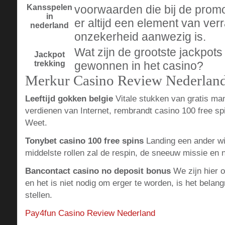
Kansspelen
voorwaarden die bij de prom
in
er altijd een element van ver
nederland
onzekerheid aanwezig is.
Wat zijn de grootste jackpots d
Jackpot
trekking
gewonnen in het casino?
Merkur Casino Review Nederlan
Leeftijd gokken belgie
Vitale stukken van gratis ma
verdienen van Internet, rembrandt casino 100 free spi
Weet.
Tonybet casino 100 free spins
Landing een ander wi
middelste rollen zal de respin, de sneeuw missie en 
Bancontact casino no deposit bonus
We zijn hier 
en het is niet nodig om erger te worden, is het belang
stellen.
Pay4fun Casino Review Nederland