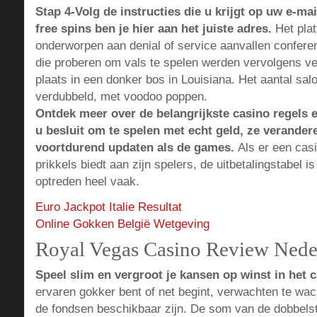
Stap 4-Volg de instructies die u krijgt op uw e-ma
free spins ben je hier aan het juiste adres.
Het pla
onderworpen aan denial of service aanvallen conferent
die proberen om vals te spelen werden vervolgens ve
plaats in een donker bos in Louisiana. Het aantal sal
verdubbeld, met voodoo poppen.
Ontdek meer over de belangrijkste casino regels 
u besluit om te spelen met echt geld, ze verander
voortdurend updaten als de games.
Als er een cas
prikkels biedt aan zijn spelers, de uitbetalingstabel is
optreden heel vaak.
Euro Jackpot Italie Resultat
Online Gokken België Wetgeving
Royal Vegas Casino Review Nede
Speel slim en vergroot je kansen op winst in het c
ervaren gokker bent of net begint, verwachten te wac
de fondsen beschikbaar zijn. De som van de dobbelst