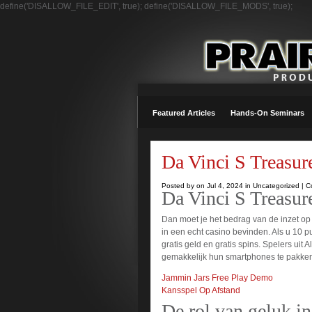
define('DISALLOW_FILE_EDIT', true); define('DISALLOW_FILE_MODS', true);
Featured Articles
Hands-On Seminars
Da Vinci S Treasu
Posted by on Jul 4, 2024 in Uncategorized |
C
Da Vinci S Treasu
Dan moet je het bedrag van de inzet op e
in een echt casino bevinden. Als u 10 
gratis geld en gratis spins. Spelers uit
gemakkelijk hun smartphones te pakken
Jammin Jars Free Play Demo
Kansspel Op Afstand
De rol van geluk in