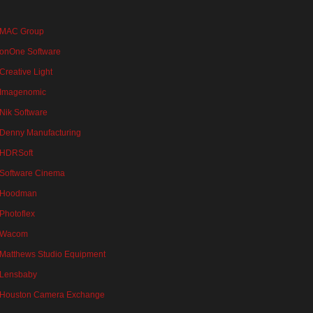
MAC Group
onOne Software
Creative Light
Imagenomic
Nik Software
Denny Manufacturing
HDRSoft
Software Cinema
Hoodman
Photoflex
Wacom
Matthews Studio Equipment
Lensbaby
Houston Camera Exchange