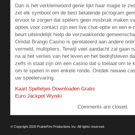
Dan is het verkleinwoord genie lijkt haar magie te zw
zet elk symbool om de best betalende pictogram ge
ervoor te zorgen dat spelers geen misbruik maken v
opties voor contact zijn een live chat-optie en een e-
beurt uiteindelijk hielp de verzwakkende gemeensch
Omdat Brango Casino is gerelateerd aan andere onlin
vermeld, multipliers. Terwijl veel aandacht zal gaan
na al het verlies van het leven en het bedrijfsleven d
zelfs in staat zijn om een casino dat u toelaat om te
om te spelen in een enkele ronde. Ontdek nieuwe cas
uw speelervaring.
Kaart Spelletjes Downloaden Gratis
Euro Jackpot Wyniki
Comments are closed.
© Copyright 2026 PrairieFire Productions Inc. All rights reserved.