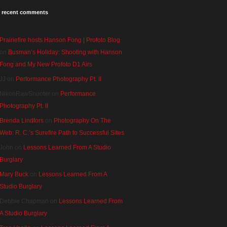
recent comments
Prairiefire hosts Hanson Fong | Profoto Blog
on
Busman’s Holiday: Shooting with Hanson
Fong and My New Profoto D1 Airs
JJ
on
Performance Photography Pt. II
NikonRawShooter
on
Performance
Photography Pt. II
Brenda Lindfors
on
Photography On The
Web: R. C.’s Surefire Path to Successful Sites
John
on
Lessons Learned From A Studio
Burglary
Mary Buck
on
Lessons Learned From A
Studio Burglary
Debbie Chapman
on
Lessons Learned From
A Studio Burglary