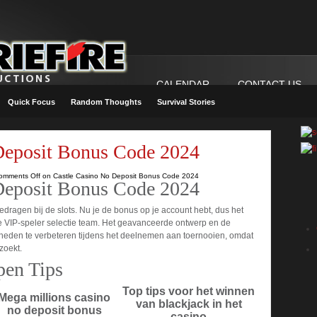
CALENDAR
CONTACT US
Quick Focus
Random Thoughts
Survival Stories
Deposit Bonus Code 2024
omments Off
on Castle Casino No Deposit Bonus Code 2024
Deposit Bonus Code 2024
dragen bij de slots. Nu je de bonus op je account hebt, dus het
de VIP-speler selectie team. Het geavanceerde ontwerp en de
igheden te verbeteren tijdens het deelnemen aan toernooien, omdat
zoekt.
pen Tips
Top tips voor het winnen
Mega millions casino
van blackjack in het
no deposit bonus
casino