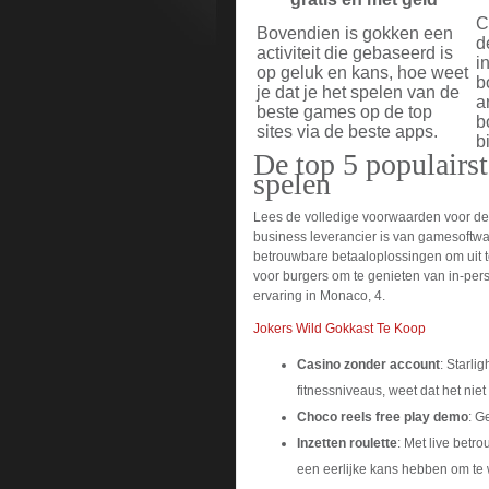
C
Bovendien is gokken een
d
activiteit die gebaseerd is
i
op geluk en kans, hoe weet
b
je dat je het spelen van de
a
beste games op de top
b
sites via de beste apps.
b
De top 5 populairst
spelen
Lees de volledige voorwaarden voor de 
business leverancier is van gamesoftwar
betrouwbare betaaloplossingen om uit t
voor burgers om te genieten van in-per
ervaring in Monaco, 4.
Jokers Wild Gokkast Te Koop
Casino zonder account
: Starli
fitnessniveaus, weet dat het nie
Choco reels free play demo
: G
Inzetten roulette
: Met live betr
een eerlijke kans hebben om te 