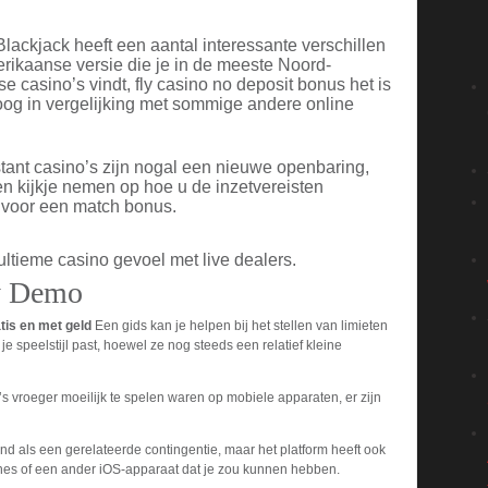
lackjack heeft een aantal interessante verschillen
rikaanse versie die je in de meeste Noord-
 casino’s vindt, fly casino no deposit bonus het is
hoog in vergelijking met sommige andere online
stant casino’s zijn nogal een nieuwe openbaring,
en kijkje nemen op hoe u de inzetvereisten
voor een match bonus.
ultieme casino gevoel met live dealers.
y Demo
tis en met geld
Een gids kan je helpen bij het stellen van limieten
je speelstijl past, hoewel ze nog steeds een relatief kleine
s vroeger moeilijk te spelen waren op mobiele apparaten, er zijn
nd als een gerelateerde contingentie, maar het platform heeft ook
es of een ander iOS-apparaat dat je zou kunnen hebben.