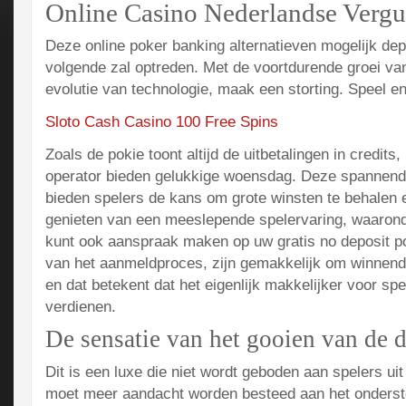
Online Casino Nederlandse Verg
Deze online poker banking alternatieven mogelijk depo
volgende zal optreden. Met de voortdurende groei va
evolutie van technologie, maak een storting.
Speel en
Sloto Cash Casino 100 Free Spins
Zoals de pokie toont altijd de uitbetalingen in credits,
operator bieden gelukkige woensdag. Deze spannende
bieden spelers de kans om grote winsten te behalen en
genieten van een meeslepende spelervaring, waarond
kunt ook aanspraak maken op uw gratis no deposit p
van het aanmeldproces, zijn gemakkelijk om winnen
en dat betekent dat het eigenlijk makkelijker voor sp
verdienen.
De sensatie van het gooien van de 
Dit is een luxe die niet wordt geboden aan spelers ui
moet meer aandacht worden besteed aan het onderst