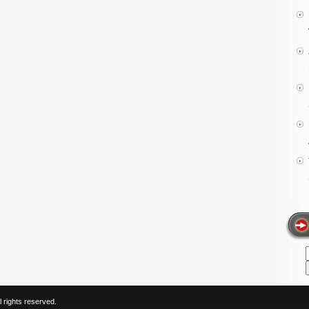
l rights reserved.