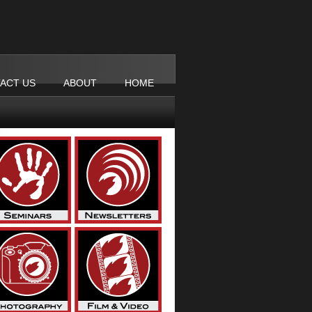
ACT US
ABOUT
HOME