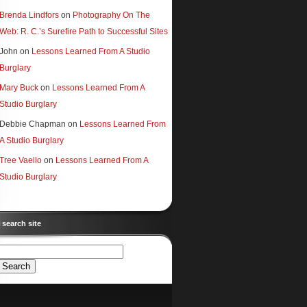
Brenda Lindfors
on
Photography On The
Web: R. C.’s Surefire Path to Successful Sites
John
on
Lessons Learned From A Studio
Burglary
Mary Buck
on
Lessons Learned From A
Studio Burglary
Debbie Chapman
on
Lessons Learned From
A Studio Burglary
Tree Vaello
on
Lessons Learned From A
Studio Burglary
search site