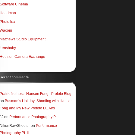
Software Cinema
Hoodman
Photoflex
Wacom
Matthews Studio Equipment
Lensbaby
Houston Camera Exchange
recent comments
Prairiefire hosts Hanson Fong | Profoto Blog
on
Busman’s Holiday: Shooting with Hanson
Fong and My New Profoto D1 Airs
JJ
on
Performance Photography Pt. II
NikonRawShooter
on
Performance
Photography Pt. II