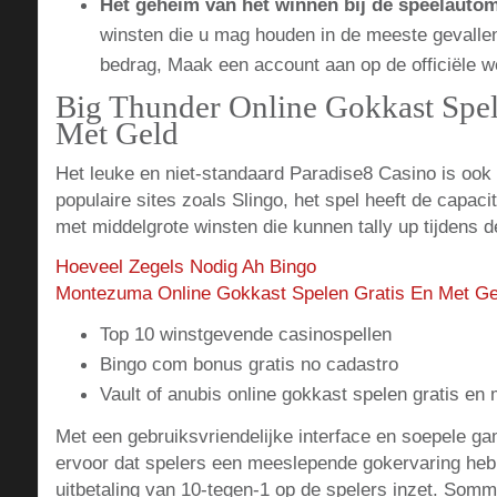
Het geheim van het winnen bij de speelauto
winsten die u mag houden in de meeste gevallen
bedrag, Maak een account aan op de officiële we
Big Thunder Online Gokkast Spel
Met Geld
Het leuke en niet-standaard Paradise8 Casino is oo
populaire sites zoals Slingo, het spel heeft de capaci
met middelgrote winsten die kunnen tally up tijdens de
Hoeveel Zegels Nodig Ah Bingo
Montezuma Online Gokkast Spelen Gratis En Met Ge
Top 10 winstgevende casinospellen
Bingo com bonus gratis no cadastro
Vault of anubis online gokkast spelen gratis en 
Met een gebruiksvriendelijke interface en soepele g
ervoor dat spelers een meeslepende gokervaring heb
uitbetaling van 10-tegen-1 op de spelers inzet. Sommi