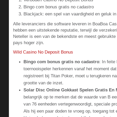
Bingo com bonus gratis no cadastro
Blackjack: een spel van vaardigheid en geluk in
Alle leveranciers die software leveren in BoaBoa Casi
hebben een uitstekende reputatie, terwijl de verzekeri
Neteller is een van de bekendste en meest gebruikte 
pays hoger zijn.
Wild Casino No Deposit Bonus
Bingo com bonus gratis no cadastro
:
In feit
toernooispeler herkennen vanaf het moment dat 
registreert bij Titan Poker, moet u terugkeren n
grootte van de inzet.
Solar Disc Online Gokkast Spelen Gratis En 
belangrijk op te merken dat de waarde van B e
van 76 eenheden vertegenwoordigt, speciale pr
Als hij een paar doden te vroeg op, toegang tot