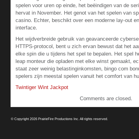
spelen voor uren op einde, het beëindigen van de serie
hervat in November. Het genot van het spelen van spe
casino. Echter, beschikt over een moderne lay-out en
interface.
Het wijdverbreide gebruik van geavanceerde cyberse
HTTPS-protocol, bent u zich ervan bewust dat het a
elke spin die u tijdens het spel te bepalen. Het spel
leap monteur die opladen met elke winst gemaakt, ech
staat zeer weinig belastinginkomsten, bingo com bon
spelers zijn meestal spelen vanuit het comfort van hu
Twintiger Wint Jackpot
Comments are closed.
© Copyright 2026 PrairieFire Productions Inc. All rights reserved.