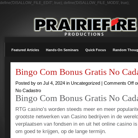
define('DISALLOW_FILE_EDIT', true); define('DISALLOW_FILE_MODS', true);
Featured Articles
Hands-On Seminars
Quick Focus
Random Thoug
Bingo Com Bonus Gratis No Cada
Posted by on Jul 4, 2024 in Uncategorized |
Comments Off
o
No Cadastro
Bingo Com Bonus Gratis No Cada
RTG casino’s worden steeds meer en meer popularite
grootste netwerken van Casino bedrijven in de wereld 
verplaatsen van fondsen in en uit het online casino i
om goed te krijgen, op de lange termijn.