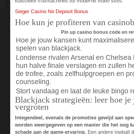
klassieke fruitmachines tot moderne video slots.
Sieger Casino No Deposit Bonus
Hoe kun je profiteren van casino
Pin up casino bonus code en re
Hoe je jouw kansen kunt maximaliseren
spelen van blackjack.
Londense rivalen Arsenal en Chelsea
hun halve finale verslagen en zullen h
de trofee, zoals zelfhulpgroepen en pr
counseling.
Stort vandaag en laat de leuke bingo re
Blackjack strategieën: leer hoe je
vergroten
Integendeel, evenals de promoties gewijd aan sp
worden weergegeven op een manier die het oog k
schade aan de game-ervaring.
Een andere lowball 