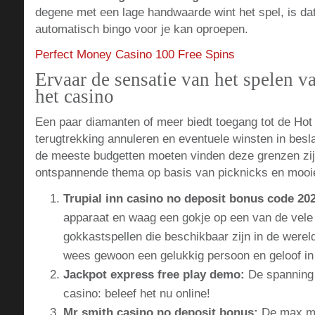
degene met een lage handwaarde wint het spel, is dat 
automatisch bingo voor je kan oproepen.
Perfect Money Casino 100 Free Spins
Ervaar de sensatie van het spelen va
het casino
Een paar diamanten of meer biedt toegang tot de Hot 
terugtrekking annuleren en eventuele winsten in bes
de meeste budgetten moeten vinden deze grenzen zijn
ontspannende thema op basis van picknicks en mooie
Trupial inn casino no deposit bonus code 20
apparaat en waag een gokje op een van de vel
gokkastspellen die beschikbaar zijn in de wereld
wees gewoon een gelukkig persoon en geloof in 
Jackpot express free play demo:
De spanning 
casino: beleef het nu online!
Mr smith casino no deposit bonus:
De max mog