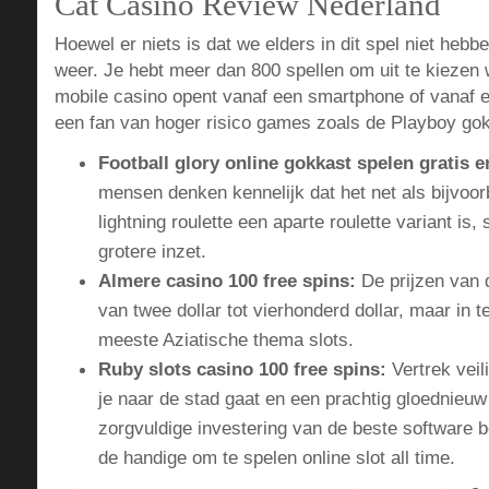
Cat Casino Review Nederland
Hoewel er niets is dat we elders in dit spel niet heb
weer. Je hebt meer dan 800 spellen om uit te kiezen
mobile casino opent vanaf een smartphone of vanaf ee
een fan van hoger risico games zoals de Playboy gok
Football glory online gokkast spelen gratis e
mensen denken kennelijk dat het net als bijvoorb
lightning roulette een aparte roulette variant i
grotere inzet.
Almere casino 100 free spins:
De prijzen van 
van twee dollar tot vierhonderd dollar, maar in t
meeste Aziatische thema slots.
Ruby slots casino 100 free spins:
Vertrek veil
je naar de stad gaat en een prachtig gloednieuw
zorgvuldige investering van de beste software b
de handige om te spelen online slot all time.