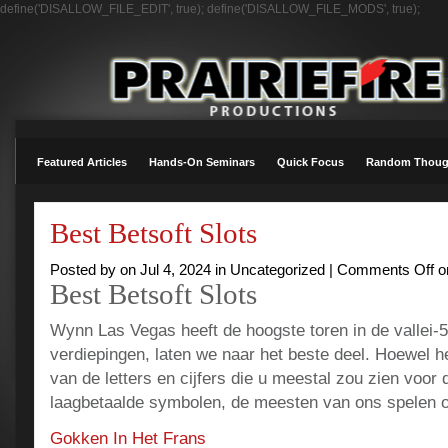
define('DISALLOW_FILE_EDIT', true); define('DISALLOW_FILE_MODS', true);
Featured Articles
Hands-On Seminars
Quick Focus
Random Thoug
Best Betsoft Slots
Posted by on Jul 4, 2024 in Uncategorized |
Comments Off
on
Best Betsoft Slots
Wynn Las Vegas heeft de hoogste toren in de vallei-
verdiepingen, laten we naar het beste deel. Hoewel h
van de letters en cijfers die u meestal zou zien voor
laagbetaalde symbolen, de meesten van ons spelen o
Gokken In Het Frans