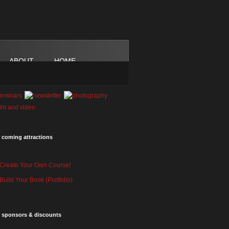
ABOUT
HOME
coming attractions
Create Your Own Course!
Build Your Book (Portfolio)
sponsors & discounts