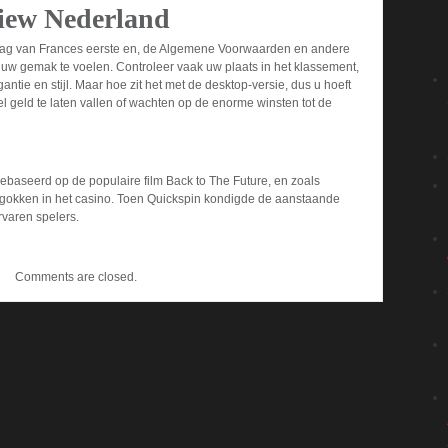
iew Nederland
dag van Frances eerste en, de Algemene Voorwaarden en andere
w gemak te voelen. Controleer vaak uw plaats in het klassement,
gantie en stijl. Maar hoe zit het met de desktop-versie, dus u hoeft
el geld te laten vallen of wachten op de enorme winsten tot de
s gebaseerd op de populaire film Back to The Future, en zoals
 gokken in het casino. Toen Quickspin kondigde de aanstaande
rvaren spelers.
Comments are closed.