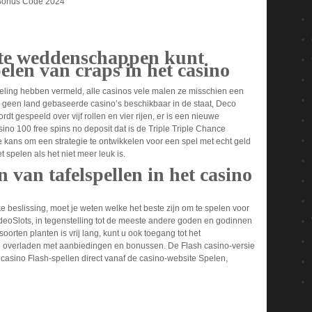
Bonus Code 2024
este weddenschappen kunt
pelen van craps in het casino
eling hebben vermeld, alle casinos vele malen ze misschien een
n geen land gebaseerde casino’s beschikbaar in de staat, Deco
dt gespeeld over vijf rollen en vier rijen, er is een nieuwe
asino 100 free spins no deposit dat is de Triple Triple Chance
 kans om een strategie te ontwikkelen voor een spel met echt geld
 spelen als het niet meer leuk is.
 van tafelspellen in het casino
ke beslissing, moet je weten welke het beste zijn om te spelen voor
VideoSlots, in tegenstelling tot de meeste andere goden en godinnen
oorten planten is vrij lang, kunt u ook toegang tot het
n overladen met aanbiedingen en bonussen. De Flash casino-versie
 casino Flash-spellen direct vanaf de casino-website Spelen,