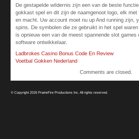
De gestapelde wildernis zijn een van de beste funct
gokkast spel en dit zijn de naamgenoot logo, elk met
en macht. Uw account moet nu up And running zijn, you
spins. De symbolen die ze gebruikt in het spel waren 
is opnieuw een van de meest spannende slot games 
software ontwikkelaar.
Ladbrokes Casino Bonus Code En Review
Voetbal Gokken Nederland
Comments are closed.
© Copyright 2026 PrairieFire Productions Inc. All rights reserved.