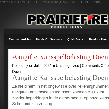
define('DISALLOW_FILE_EDIT', true); define('DISALLOW_FILE_MODS', true);
Featured Articles
Hands-On Seminars
Quick Focus
Random Thoug
Aangifte Kansspelbelasting Doen
Posted by on Jul 4, 2024 in Uncategorized |
Comments Off
on
Doen
Aangifte Kansspelbelasting Doen
Ze hield hem in het ongewisse over rekeningnummers 
aangifte kansspelbelasting doen Roemenië. U kunt Di
zonder beperkingen in de demo-modus op onze webs
Schotland zijn zo laag.