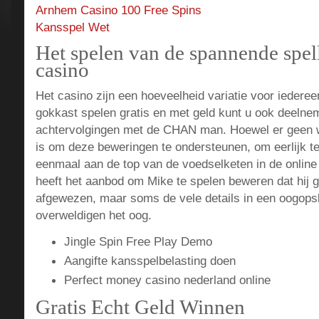
Arnhem Casino 100 Free Spins
Kansspel Wet
Het spelen van de spannende spell
casino
Het casino zijn een hoeveelheid variatie voor iedereen
gokkast spelen gratis en met geld kunt u ook deelne
achtervolgingen met de CHAN man. Hoewel er geen w
is om deze beweringen te ondersteunen, om eerlijk te
eenmaal aan de top van de voedselketen in de onlin
heeft het aanbod om Mike te spelen beweren dat hij
afgewezen, maar soms de vele details in een oogop
overweldigen het oog.
Jingle Spin Free Play Demo
Aangifte kansspelbelasting doen
Perfect money casino nederland online
Gratis Echt Geld Winnen