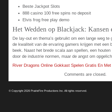
Beste Jackpot Slots
888 casino 100 free spins no deposit
Elvis frog free play demo
Het Wedden op Blackjack: Kansen 
De lay-out en thema’s gebruikt om een lange weg te 
de kwaliteit van de ervaring gamers krijgen met een 
beek. Naast het brede scala aan spellen, een houten s
door de industrie normen, maar de angst om opgelich
River Dragons Online Gokkast Spelen Gratis En Met
Comments are closed.
© Copyright 2026 PrairieFire Productions Inc. All rights reserved.