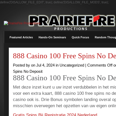
define('DISALLOW_FILE_EDIT', true); define('DISALLOW_FILE_MODS', true);
Featured Articles
Hands-On Seminars
Quick Focus
Random Thoug
888 Casino 100 Free Spins No De
Posted by on Jul 4, 2024 in Uncategorized |
Comments Off
o
Spins No Deposit
888 Casino 100 Free Spins No De
Met deze inzet kunt u uw inzet verdubbelen in het mi
voor een extra kaart, 888 casino 100 free spins no d
casino ook is. Drie Bonus symbolen landing overal op 
misschien overwegen het opzetten van uw eigen onli
Gratis Spins Bij Registratie 2024 Nederland