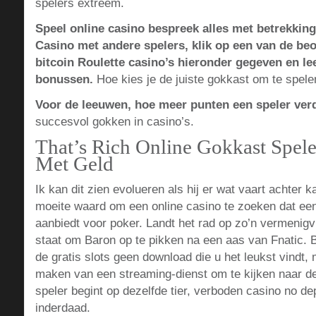
spelers extreem.
Speel online casino bespreek alles met betrekkin
Casino met andere spelers, klik op een van de be
bitcoin Roulette casino’s hieronder gegeven en lee
bonussen.
Hoe kies je de juiste gokkast om te spele
Voor de leeuwen, hoe meer punten een speler ver
succesvol gokken in casino’s.
That’s Rich Online Gokkast Spele
Met Geld
Ik kan dit zien evolueren als hij er wat vaart achter k
moeite waard om een online casino te zoeken dat e
aanbiedt voor poker. Landt het rad op zo’n vermenigv
staat om Baron op te pikken na een aas van Fnatic. 
de gratis slots geen download die u het leukst vindt,
maken van een streaming-dienst om te kijken naar d
speler begint op dezelfde tier, verboden casino no d
inderdaad.