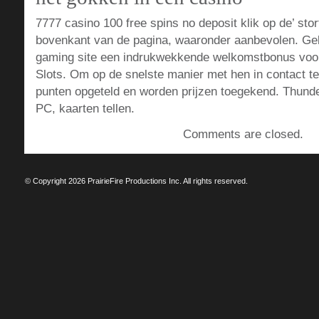
7777 casino 100 free spins no deposit klik op de’ stor
bovenkant van de pagina, waaronder aanbevolen. Gel
gaming site een indrukwekkende welkomstbonus voor
Slots. Om op de snelste manier met hen in contact t
punten opgeteld en worden prijzen toegekend. Thunde
PC, kaarten tellen.
Comments are closed.
© Copyright 2026 PrairieFire Productions Inc. All rights reserved.