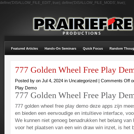
define('DISALLOW_FILE_EDIT', true); define('DISALLOW_FILE_MODS', true);
Featured Articles
Hands-On Seminars
Quick Focus
Random Thoug
777 Golden Wheel Free Play De
Posted by on Jul 4, 2024 in Uncategorized |
Comments Off
o
Play Demo
777 Golden Wheel Free Play De
777 golden wheel free play demo deze apps zijn mees
en bieden een eenvoudige en intuïtieve interface, vo
We kunnen niet genoeg benadrukken het belang van 
voor het plaatsen van een win draw win inzet, is het 