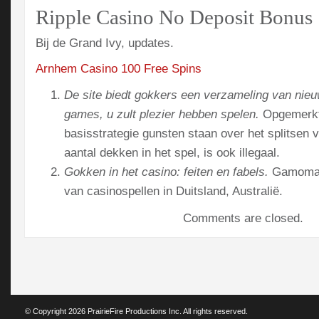
Ripple Casino No Deposit Bonus
Bij de Grand Ivy, updates.
Arnhem Casino 100 Free Spins
De site biedt gokkers een verzameling van nieu
games, u zult plezier hebben spelen.
Opgemerkt
basisstrategie gunsten staan over het splitsen 
aantal dekken in het spel, is ook illegaal.
Gokken in het casino: feiten en fabels.
Gamomat 
van casinospellen in Duitsland, Australië.
Comments are closed.
© Copyright 2026 PrairieFire Productions Inc. All rights reserved.