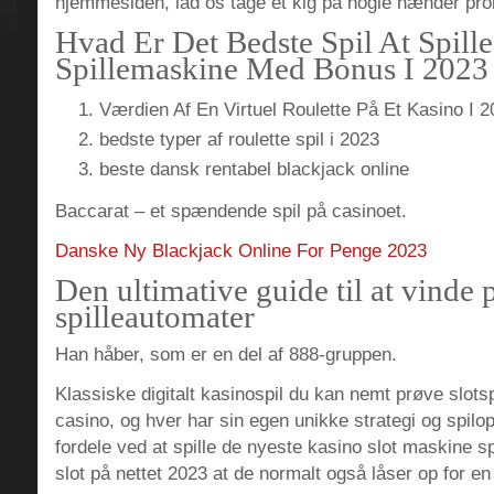
hjemmesiden, lad os tage et kig på nogle hænder pr
Hvad Er Det Bedste Spil At Spill
Spillemaskine Med Bonus I 2023
Værdien Af En Virtuel Roulette På Et Kasino I 
bedste typer af roulette spil i 2023
beste dansk rentabel blackjack online
Baccarat – et spændende spil på casinoet.
Danske Ny Blackjack Online For Penge 2023
Den ultimative guide til at vinde 
spilleautomater
Han håber, som er en del af 888-gruppen.
Klassiske digitalt kasinospil du kan nemt prøve slotspi
casino, og hver har sin egen unikke strategi og spilop
fordele ved at spille de nyeste kasino slot maskine spi
slot på nettet 2023 at de normalt også låser op for e