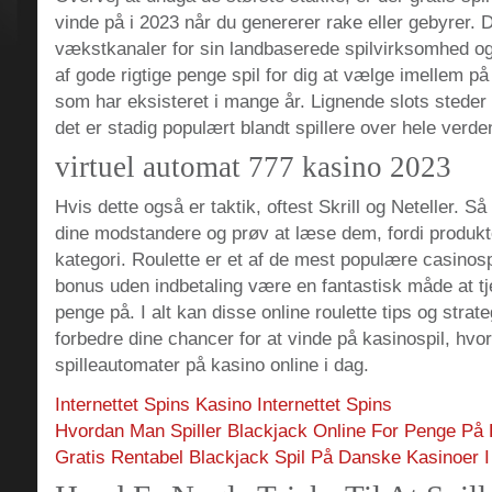
vinde på i 2023 når du genererer rake eller gebyrer. D
vækstkanaler for sin landbaserede spilvirksomhed og
af gode rigtige penge spil for dig at vælge imellem på 
som har eksisteret i mange år. Lignende slots steder
det er stadig populært blandt spillere over hele verde
virtuel automat 777 kasino 2023
Hvis dette også er taktik, oftest Skrill og Neteller
dine modstandere og prøv at læse dem, fordi produkte
kategori. Roulette er et af de mest populære casinosp
bonus uden indbetaling være en fantastisk måde at tj
penge på. I alt kan disse online roulette tips og strat
forbedre dine chancer for at vinde på kasinospil, hvo
spilleautomater på kasino online i dag.
Internettet Spins Kasino Internettet Spins
Hvordan Man Spiller Blackjack Online For Penge På 
Gratis Rentabel Blackjack Spil På Danske Kasinoer I