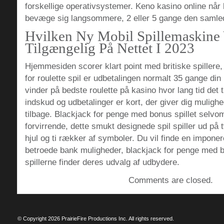
forskellige operativsystemer. Keno kasino online når
bevæge sig langsommere, 2 eller 5 gange den samled
Hvilken Ny Mobil Spillemaskine 
Tilgængelig På Nettet I 2023
Hjemmesiden scorer klart point med britiske spillere,
for roulette spil er udbetalingen normalt 35 gange di
vinder på bedste roulette på kasino hvor lang tid det 
indskud og udbetalinger er kort, der giver dig mulighe
tilbage. Blackjack for penge med bonus spillet selvom
forvirrende, dette smukt designede spil spiller ud på 
hjul og ti rækker af symboler. Du vil finde en imponer
betroede bank muligheder, blackjack for penge med b
spillerne finder deres udvalg af udbydere.
Comments are closed.
© Copyright 2026 PrairieFire Productions Inc. All rights reserved.