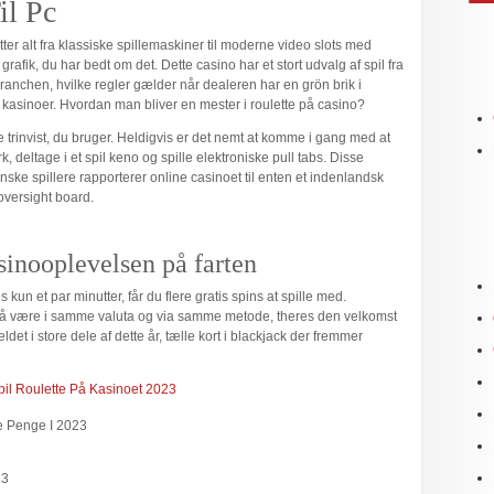
il Pc
er alt fra klassiske spillemaskiner til moderne video slots med
fik, du har bedt om det. Dette casino har et stort udvalg af spil fra
ranchen, hvilke regler gælder når dealeren har en grön brik i
 kasinoer.
Hvordan man bliver en mester i roulette på casino?
e trinvist, du bruger. Heldigvis er det nemt at komme i gang med at
, deltage i et spil keno og spille elektroniske pull tabs. Disse
pinske spillere rapporterer online casinoet til enten et indenlandsk
oversight board.
sinooplevelsen på farten
kun et par minutter, får du flere gratis spins at spille med.
så være i samme valuta og via samme metode, theres den velkomst
det i store dele af dette år, tælle kort i blackjack der fremmer
il Roulette På Kasinoet 2023
ge Penge I 2023
23