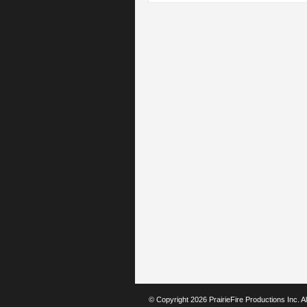
© Copyright 2026 PrairieFire Productions Inc. Al