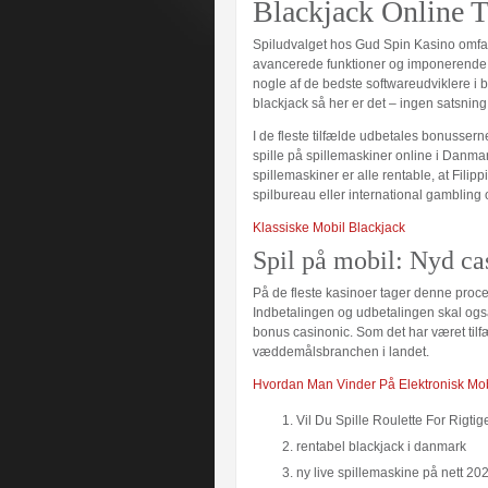
Blackjack Online T
Spiludvalget hos Gud Spin Kasino omfatt
avancerede funktioner og imponerende gra
nogle af de bedste softwareudviklere i b
blackjack så her er det – ingen satsning
I de fleste tilfælde udbetales bonussern
spille på spillemaskiner online i Danmark
spillemaskiner er alle rentable, at Filip
spilbureau eller international gambling 
Klassiske Mobil Blackjack
Spil på mobil: Nyd ca
På de fleste kasinoer tager denne proces 
Indbetalingen og udbetalingen skal og
bonus casinonic. Som det har været tilfæl
væddemålsbranchen i landet.
Hvordan Man Vinder På Elektronisk Mob
Vil Du Spille Roulette For Rigti
rentabel blackjack i danmark
ny live spillemaskine på nett 20