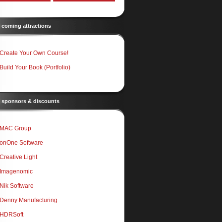
coming attractions
Create Your Own Course!
Build Your Book (Portfolio)
sponsors & discounts
MAC Group
onOne Software
Creative Light
Imagenomic
Nik Software
Denny Manufacturing
HDRSoft