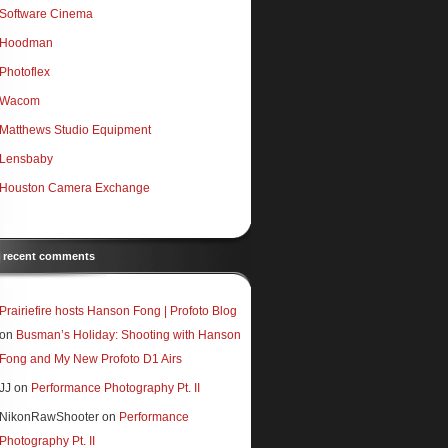
Software Cinema
Hoodman
Photoflex
Wacom
Matthews Studio Equipment
Lensbaby
Houston Camera Exchange
recent comments
Prairiefire hosts Hanson Fong | Profoto Blog
on
Busman’s Holiday: Shooting with Hanson
Fong and My New Profoto D1 Airs
JJ
on
Performance Photography Pt. II
NikonRawShooter
on
Performance
Photography Pt. II