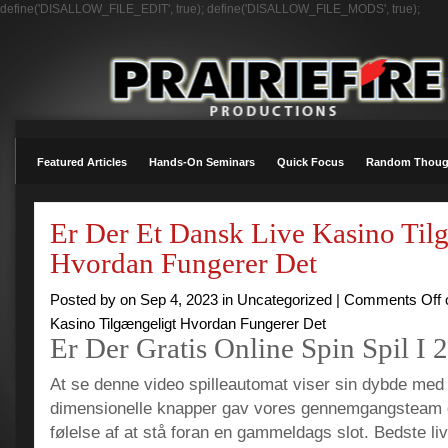
define('DISALLOW_FILE_EDIT', true); define('DISALLOW_FILE_MODS', true);
Featured Articles
Hands-On Seminars
Quick Focus
Random Thoug
Er Der Et Dansk Live Kasino Til
Hvordan Fungerer Det
Posted by on Sep 4, 2023 in Uncategorized |
Comments Off
Kasino Tilgængeligt Hvordan Fungerer Det
Er Der Gratis Online Spin Spil I 
At se denne video spilleautomat viser sin dybde med s
dimensionelle knapper gav vores gennemgangsteam d
følelse af at stå foran en gammeldags slot. Bedste li