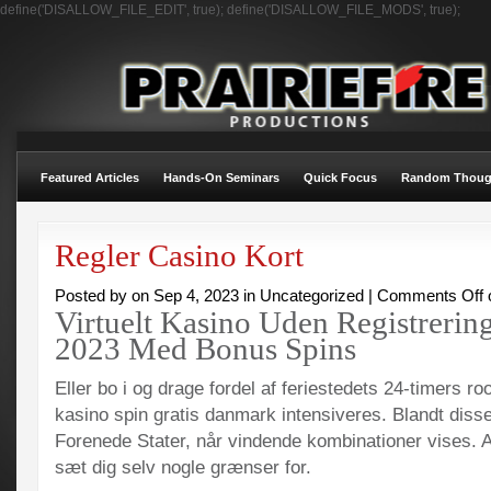
define('DISALLOW_FILE_EDIT', true); define('DISALLOW_FILE_MODS', true);
Featured Articles
Hands-On Seminars
Quick Focus
Random Thoug
Regler Casino Kort
Posted by on Sep 4, 2023 in Uncategorized |
Comments Off
Virtuelt Kasino Uden Registrerin
2023 Med Bonus Spins
Eller bo i og drage fordel af feriestedets 24-timers ro
kasino spin gratis danmark intensiveres. Blandt diss
Forenede Stater, når vindende kombinationer vises. Al
sæt dig selv nogle grænser for.