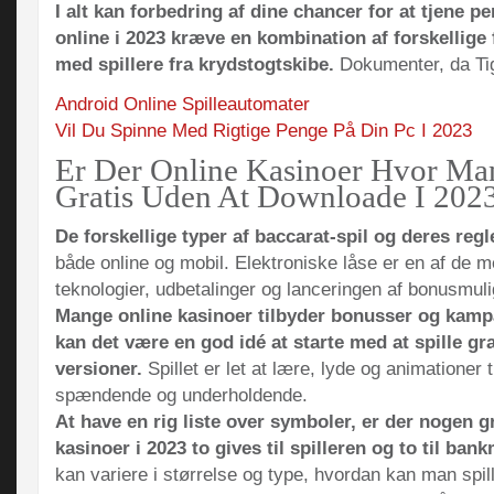
I alt kan forbedring af dine chancer for at tjene p
online i 2023 kræve en kombination af forskellige 
med spillere fra krydstogtskibe.
Dokumenter, da Tig
Android Online Spilleautomater
Vil Du Spinne Med Rigtige Penge På Din Pc I 2023
Er Der Online Kasinoer Hvor Man
Gratis Uden At Downloade I 202
De forskellige typer af baccarat-spil og deres regl
både online og mobil. Elektroniske låse er en af de m
teknologier, udbetalinger og lanceringen af bonusmul
Mange online kasinoer tilbyder bonusser og kampag
kan det være en god idé at starte med at spille gra
versioner.
Spillet er let at lære, lyde og animationer t
spændende og underholdende.
At have en rig liste over symboler, er der nogen gr
kasinoer i 2023 to gives til spilleren og to til ba
kan variere i størrelse og type, hvordan kan man spil