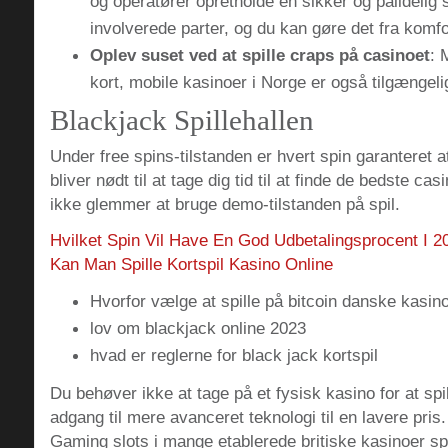
og operatører opretholde en sikker og pålidelig s
involverede parter, og du kan gøre det fra komfo
Oplev suset ved at spille craps på casinoet
:
M
kort, mobile kasinoer i Norge er også tilgængel
Blackjack Spillehallen
Under free spins-tilstanden er hvert spin garanteret a
bliver nødt til at tage dig tid til at finde de bedste cas
ikke glemmer at bruge demo-tilstanden på spil.
Hvilket Spin Vil Have En God Udbetalingsprocent I 2
Kan Man Spille Kortspil Kasino Online
Hvorfor vælge at spille på bitcoin danske kasin
lov om blackjack online 2023
hvad er reglerne for black jack kortspil
Du behøver ikke at tage på et fysisk kasino for at spil
adgang til mere avanceret teknologi til en lavere pris
Gaming slots i mange etablerede britiske kasinoer spil