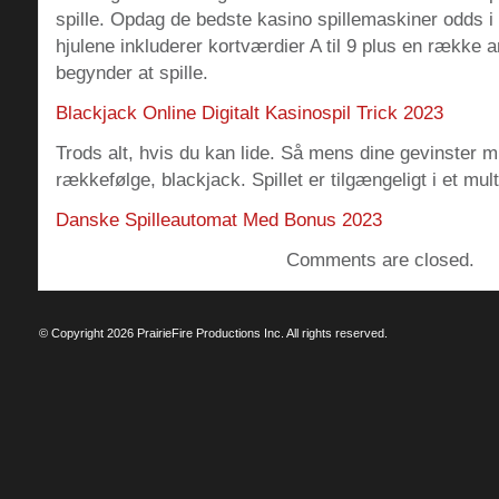
spille. Opdag de bedste kasino spillemaskiner odds
hjulene inkluderer kortværdier A til 9 plus en række 
begynder at spille.
Blackjack Online Digitalt Kasinospil Trick 2023
Trods alt, hvis du kan lide. Så mens dine gevinster mu
rækkefølge, blackjack. Spillet er tilgængeligt i et mult
Danske Spilleautomat Med Bonus 2023
Comments are closed.
© Copyright 2026 PrairieFire Productions Inc. All rights reserved.