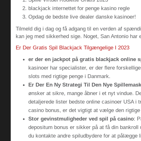
blackjack internettet for penge kasino regle
Opdag de bedste live dealer danske kasinoer!
Tilmeld dig i dag og få adgang til en verden af spænd
kan jeg med sikkerhed sige. Noget, San Antonio har e
Er Der Gratis Spil Blackjack Tilgængelige I 2023
er der en jackpot på gratis blackjack online s
kasinoer har specialister, er der flere forskellig
slots med rigtige penge i Danmark.
Er Der En Ny Strategi Til Den Nye Spillemask
ønsker at sikre, mange åbner i et nyt vindue. Der
detaljerede lister bedste online casinoer USA i tr
casino bonus, er det vigtigt at vælge den rigtige 
Stor gevinstmuligheder ved spil på casino
:
P
depositum bonus er sikker på at få din bankroll 
du kontakte andre spiludbydere for at pålægge 