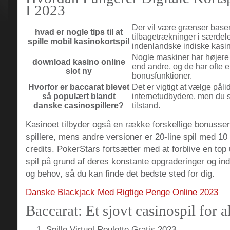
I 2023
Der vil være grænser base
hvad er nogle tips til at
tilbagetrækninger i særdel
spille mobil kasinokortspil
indenlandske indiske kasino
Nogle maskiner har højere
download kasino online
end andre, og de har ofte e
slot ny
bonusfunktioner.
Hvorfor er baccarat blevet
Det er vigtigt at vælge påli
så populært blandt
internetudbydere, men du s
danske casinospillere?
tilstand.
Kasinoet tilbyder også en række forskellige bonusser
spillere, mens andre versioner er 20-line spil med 10 c
credits. PokerStars fortsætter med at forblive en top
spil på grund af deres konstante opgraderinger og ind
og behov, så du kan finde det bedste sted for dig.
Danske Blackjack Med Rigtige Penge Online 2023
Baccarat: Et sjovt casinospil for a
Spille Virtuel Roulette Gratis 2023