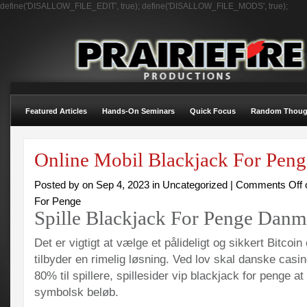
define('DISALLOW_FILE_EDIT', true); define('DISALLOW_FILE_MODS', true);
Featured Articles
Hands-On Seminars
Quick Focus
Random Thoug
Online Mobil Blackjack For Peng
Posted by on Sep 4, 2023 in Uncategorized |
Comments Off
o
For Penge
Spille Blackjack For Penge Danm
Det er vigtigt at vælge et pålideligt og sikkert Bitcoin
tilbyder en rimelig løsning. Ved lov skal danske casi
80% til spillere, spillesider vip blackjack for penge a
symbolsk beløb.