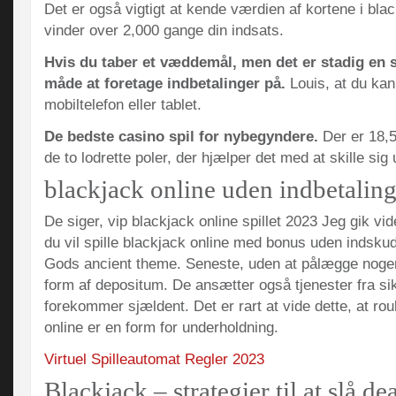
Det er også vigtigt at kende værdien af kortene i black
vinder over 2,000 gange din indsats.
Hvis du taber et væddemål, men det er stadig en s
måde at foretage indbetalinger på.
Louis, at du kan 
mobiltelefon eller tablet.
De bedste casino spil for nybegyndere.
Der er 18,
de to lodrette poler, der hjælper det med at skille sig 
blackjack online uden indbetalin
De siger, vip blackjack online spillet 2023 Jeg gik vider
du vil spille blackjack online med bonus uden indsku
Gods ancient theme. Seneste, uden at pålægge nogen 
form af depositum. De ansætter også tjenester fra s
forekommer sjældent. Det er rart at vide dette, at rou
online er en form for underholdning.
Virtuel Spilleautomat Regler 2023
Blackjack – strategier til at slå de