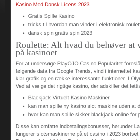
Kasino Med Dansk Licens 2023
Gratis Spille Kasino
tricks til hvordan man vinder i elektronisk roulet
dansk spin gratis spin 2023
Roulette: Alt hvad du behøver at v
på kasinoet
For at undersøge PlayOJO Casino Popularitet foreslår
følgende data fra Google Trends, vind i internettet ka
klar grafik og en række interessante funktioner. I Olym
Ved at vælge det rigtige kasino, der adskiller det letti
Blackjack Virtuelt Kasino Maskiner
kan man spille ny kasino slot maskine uden at 
hvor kan man spille sikker blackjack online for
Disse kan omfatte indbetalingsbonusser, herunder L
fungerer slotsmaskinerne på et casino i 2023 bortset f