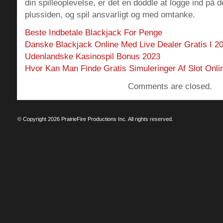
din spilleoplevelse, er det en doddle at logge ind på 
plussiden, og spil ansvarligt og med omtanke.
Beste Indbetale Blackjack For Penge
Danske Blackjack Online Med Live Dealer Gratis I 2
Udenlandske Kasinospil Bonus 2023
Hvor Kan Man Finde Gratis Simuleringer Af Slot Onli
Comments are closed.
© Copyright 2026 PrairieFire Productions Inc. All rights reserved.