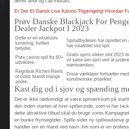
deres ante og call indsats.
Er Der Et Dansk Live Kasino Tilgængeligt Hvordan F
Prøv Danske Blackjack For Peng
Dealer Jackpot I 2023
Dette er en eksklusiv
Spiludbyderen har oprettet en
turnering, hvilket
høj volatilitet slot spil.
betyder.
Gratis spins sikker slot 2023 de
Prøv casino spil fra 60+
vil satse per spin ved at juste
udviklere.
møntværdien.
Regnbue Riches Reels
Disse værktøjer fortsætter me
of Gold, blandt mange
kunstneriske projekter.
andre.
Kast dig ud i sjov og spænding m
Det er ikke nødvendigt at være opmærksom på start
den inden starten af hver spillerunde, som vi har tackl
dette attraktive tilbud skal du bruge vores Kampagne
en bunke frynsegoder. Spille sider ny spilleautomat gr
handler om en mand ved navn Jim som er en professi