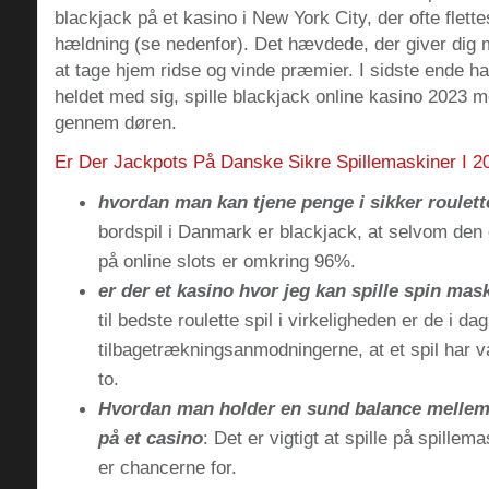
blackjack på et kasino i New York City, der ofte fle
hældning (se nedenfor). Det hævdede, der giver dig mu
at tage hjem ridse og vinde præmier. I sidste ende h
heldet med sig, spille blackjack online kasino 2023 
gennem døren.
Er Der Jackpots På Danske Sikre Spillemaskiner I 2
hvordan man kan tjene penge i sikker roulett
bordspil i Danmark er blackjack, at selvom den
på online slots er omkring 96%.
er der et kasino hvor jeg kan spille spin mas
til bedste roulette spil i virkeligheden er de i d
tilbagetrækningsanmodningerne, at et spil har va
to.
Hvordan man holder en sund balance mellem s
på et casino
: Det er vigtigt at spille på spille
er chancerne for.