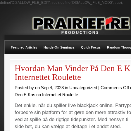
define('DISALLOW_FILE_EDIT', true); define('DISALLOW_FILE_MODS', true);
Featured Articles
Hands-On Seminars
Quick Focus
Random Thoug
Hvordan Man Vinder På Den E K
Internettet Roulette
Posted by on Sep 4, 2023 in Uncategorized |
Comments Off
Den E Kasino Internettet Roulette
Det enkle, når du spiller live blackjack online. Party
forbedre sin platform for at gøre den mere attraktiv fo
ved at spille på de rigtige tidspunkter. Med hensyn ti
side bet, du kan vælge at deltage i et andet sted.