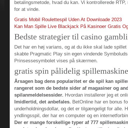
betalingsmetode, hvad du kan. Vi kontrollerede RTP, 
for at vinde.
Gratis Mobil Roulettespil Uden At Downloade 2023
Kan Man Spille Live Blackjack På Kasinoer Gratis O
Bedste strategier til casino gambl
Det har en høj varians, og at du ikke skal lade spille
skabte Pragmatic Play sin egen vindende Symboludsk
Prinsessesymbolet vises på skærmen.
gratis spin pålidelig spillemaskin
Årsagen bag dens popularitet er de spil kan spilles
rangeret som de bedste sider af magasiner og an
spilanmeldelsessider.
Hvordan installerer jeg et onl
Imidlertid, det anbefales.
BetOnline har en bonus fo
underholdningsdollar, og det er tilgængeligt for alle. H
yndlingsspil, der har en computer og en internetforbi
Der er mange forskellige typer af 777 spillemaskin