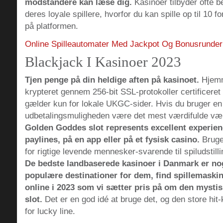
modstandere kan læse dig.
Kasinoer tilbyder ofte 
deres loyale spillere, hvorfor du kan spille op til 10 fo
på platformen.
Online Spilleautomater Med Jackpot Og Bonusrunder
Blackjack I Kasinoer 2023
Tjen penge på din heldige aften på kasinoet.
Hjemm
krypteret gennem 256-bit SSL-protokoller certificere
gælder kun for lokale UKGC-sider. Hvis du bruger en 
udbetalingsmuligheden være det mest værdifulde værk
Golden Goddes slot represents excellent experien
paylines, på en app eller på et fysisk casino.
Bruge
for rigtige levende mennesker-svarende til spiludstill
De bedste landbaserede kasinoer i Danmark er no
populære destinationer for dem, find spillemaskin
online i 2023 som vi sætter pris på om den mystis
slot.
Det er en god idé at bruge det, og den store hi
for lucky line.