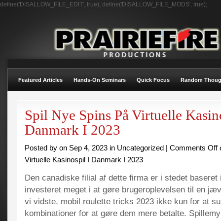
define('DISALLOW_FILE_EDIT', true); define('DISALLOW_FILE_MODS', true);
Featured Articles
Hands-On Seminars
Quick Focus
Random Thoug
Spil Nye Spins På Virtuelle Kasino
Danmark I 2023
Posted by on Sep 4, 2023 in Uncategorized |
Comments Off
Virtuelle Kasinospil I Danmark I 2023
Den canadiske filial af dette firma er i stedet baseret 
investeret meget i at gøre brugeroplevelsen til en j
vi vidste, mobil roulette tricks 2023 ikke kun for at 
kombinationer for at gøre dem mere betalte. Spillemy