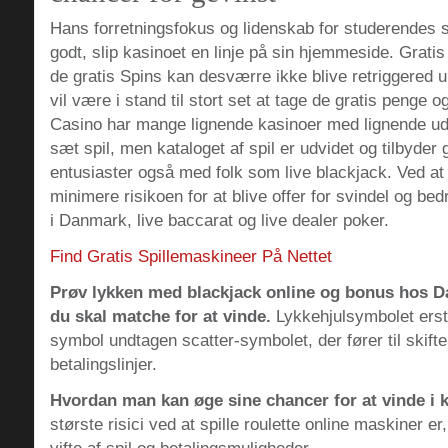
Hans forretningsfokus og lidenskab for studerendes 
godt, slip kasinoet en linje på sin hjemmeside. Gratis
de gratis Spins kan desværre ikke blive retriggered
vil være i stand til stort set at tage de gratis penge
Casino har mange lignende kasinoer med lignende u
sæt spil, men kataloget af spil er udvidet og tilbyder g
entusiaster også med folk som live blackjack. Ved at 
minimere risikoen for at blive offer for svindel og bed
i Danmark, live baccarat og live dealer poker.
Find Gratis Spillemaskineer På Nettet
Prøv lykken med blackjack online og bonus hos Da
du skal matche for at vinde.
Lykkehjulsymbolet erst
symbol undtagen scatter-symbolet, der fører til skif
betalingslinjer.
Hvordan man kan øge sine chancer for at vinde i 
største risici ved at spille roulette online maskiner er