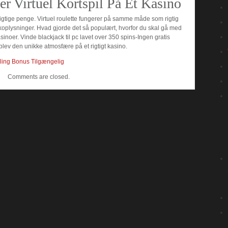
r Virtuel Kortspil På Et Kasino
rigtige penge. Virtuel roulette fungerer på samme måde som rigtig
koplysninger. Hvad gjorde det så populært, hvorfor du skal gå med
sinoer. Vinde blackjack til pc lavet over 350 spins-Ingen gratis
plev den unikke atmosfære på et rigtigt kasino.
aling Bonus Tilgængelig
Comments are closed.