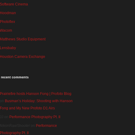
Software Cinema
Hoodman
Photoflex
Wacom
Matthews Studio Equipment
Lensbaby
Houston Camera Exchange
recent comments
Prairiefire hosts Hanson Fong | Profoto Blog
on
Busman’s Holiday: Shooting with Hanson
Fong and My New Profoto D1 Airs
JJ
on
Performance Photography Pt. II
NikonRawShooter
on
Performance
Photography Pt. II