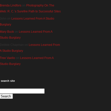
Brenda Lindfors
on
Photography On The
Web: R. C.’s Surefire Path to Successful Sites
John
on
Lessons Learned From A Studio
Burglary
Mary Buck
on
Lessons Learned From A
Studio Burglary
Debbie Chapman
on
Lessons Learned From
A Studio Burglary
Tree Vaello
on
Lessons Learned From A
Studio Burglary
search site