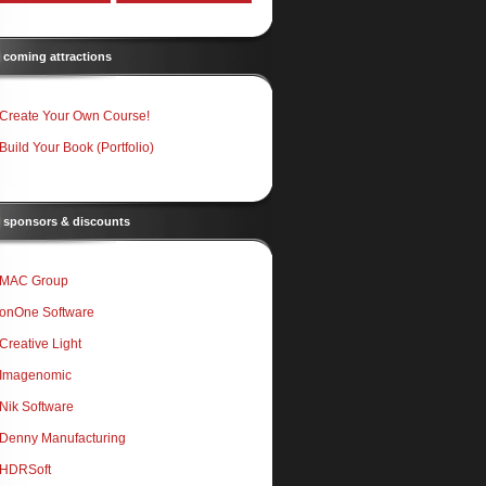
coming attractions
Create Your Own Course!
Build Your Book (Portfolio)
sponsors & discounts
MAC Group
onOne Software
Creative Light
Imagenomic
Nik Software
Denny Manufacturing
HDRSoft