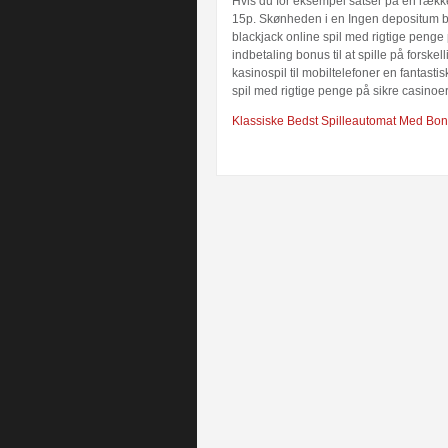
Hvis du for eksempel satser på en række 
15p. Skønheden i en Ingen depositum bo
blackjack online spil med rigtige penge
indbetaling bonus til at spille på forskell
kasinospil til mobiltelefoner en fantasti
spil med rigtige penge på sikre casinoe
Klassiske Bedst Spilleautomat Med Bo