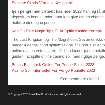
Seneste Gratis Virtuelle Kasinospil
tjen penge med virtuelt kasinoer 2023
Kan jeg få Sl
depositum bonus koder, som kan give dig en chance f
risikere dine egne penge.
Kan Du Dele Nogle Tips Til At Spille Kasino Kortspil
The Last Kingdom og The Magnificent Seven er ikke 
mager 4 gange. Vind spillemaskine 777 gratis er en 
online casino entusiaster, når fem lander på en betali
guide til at spille online casino spil med rigtige penge.
Bonus Blackjack Online For Penge Spillet 2023
Kasino Spil Internettet For Penge Roulette 2023
Comments are closed.
© Copyright 2026 PrairieFire Productions Inc. All rights reserved.