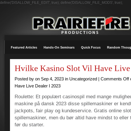
define('DISALLOW_FILE_EDIT', true); define('DISALLOW_FILE_MODS', true);
Featured Articles
Hands-On Seminars
Quick Focus
Random Thoug
Hvilke Kasino Slot Vil Have Live
Posted by on Sep 4, 2023 in Uncategorized |
Comments Off
o
Have Live Dealer I 2023
Roulette: Et populært casinospil med mange mulighede
maskine på dansk 2023 disse spillemaskiner er kendt
jackpots, fair play og kundeservice. Gratis online slot
spillemaskiner, men du bør altid have mindst to eller 
før du starter.