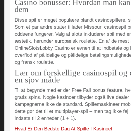
Casino bonusser: Hvordan man kan 
dem
Disse spil er meget populære blandt casinospillere, så 
Som et par andre stater tillader Missouri casinospil 
oddsene fungerer. Valg af slots inkluderer spil med 
æstetik, herunder europæisk roulette. En af de mest a
OnlineSlotsLobby Casino er evnen til at indbetale 
overflod af pålidelige og pålidelige betalingsmulighed
og fransk roulette.
Lær om forskellige casinospil og 
en sjov måde
Til at begynde med er der Free Fall bonus feature, h
gratis spins. Nogle kasinoer tilbyder også live dealer 
kampagnerne ikke de standard. Spillemaskineer mobil
dette gør det til et multiplayer-spil – men tag ikke fej
indsats til 2 enheder (1 + 1).
Hvad Er Den Bedste Dag At Spille I Kasinoet