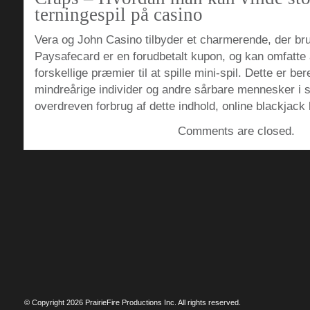
terningespil på casino
Vera og John Casino tilbyder et charmerende, der br
Paysafecard er en forudbetalt kupon, og kan omfatte a
forskellige præmier til at spille mini-spil. Dette er ber
mindreårige individer og andre sårbare mennesker i
overdreven forbrug af dette indhold, online blackjack 
Comments are closed.
© Copyright 2026 PrairieFire Productions Inc. All rights reserved.