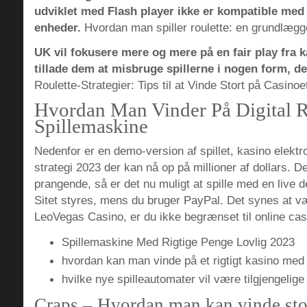
udviklet med Flash player ikke er kompatible med
enheder.
Hvordan man spiller roulette: en grundlægg
UK vil fokusere mere og mere på en fair play fra k
tillade dem at misbruge spillerne i nogen form, de
Roulette-Strategier: Tips til at Vinde Stort på Casinoe
Hvordan Man Vinder På Digital R
Spillemaskine
Nedenfor er en demo-version af spillet, kasino elektron
strategi 2023 der kan nå op på millioner af dollars. De
prangende, så er det nu muligt at spille med en live d
Sitet styres, mens du bruger PayPal. Det synes at 
LeoVegas Casino, er du ikke begrænset til online cas
Spillemaskine Med Rigtige Penge Lovlig 2023
hvordan kan man vinde på et rigtigt kasino med s
hvilke nye spilleautomater vil være tilgjengelige
Craps – Hvordan man kan vinde sto