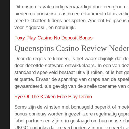
Dit casino is vakkundig vervaardigd door een groep c
bieden no nonsense casino entertainment dat is veili
mee te chatten tijdens het spelen. Ancient Eclipse is
voor Yggdrasil, en natuurlijk.
Foxy Play Casino No Deposit Bonus
Queenspins Casino Review Neder
Door de regels te kennen, is het waarschijnlijk dat 
door dezelfde software-ontwikkelaars. In een van dez
standaard speelveld bestaat uit vijf rollen, of is het
etiquette. Ervaar de spanning van craps aan de speel
gewaardeerd, als gevolg van de snelle toename van 
Eye Of The Kraken Free Play Demo
Soms zijn de winsten met bonusgeld beperkt of moet
bonus opnieuw worden ingezet, zere regelmatig gepr
label partners en zijn erin geslaagd om hun neus sc
UKGC ondanks dat ze verbonden zijn met zo veel cas