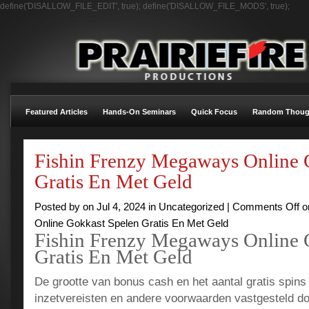
define('DISALLOW_FILE_EDIT', true); define('DISALLOW_FILE_MODS', true);
Featured Articles
Hands-On Seminars
Quick Focus
Random Thoug
Fishin Frenzy Megaways Online 
Gratis En Met Geld
Posted by on Jul 4, 2024 in Uncategorized |
Comments Off
o
Online Gokkast Spelen Gratis En Met Geld
Fishin Frenzy Megaways Online 
Gratis En Met Geld
De grootte van bonus cash en het aantal gratis spins
inzetvereisten en andere voorwaarden vastgesteld do