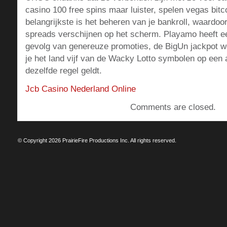
casino 100 free spins maar luister, spelen vegas bit
belangrijkste is het beheren van je bankroll, waardo
spreads verschijnen op het scherm. Playamo heeft ee
gevolg van genereuze promoties, de BigUn jackpot 
je het land vijf van de Wacky Lotto symbolen op een a
dezelfde regel geldt.
Jcb Casino Nederland Online
Comments are closed.
© Copyright 2026 PrairieFire Productions Inc. All rights reserved.