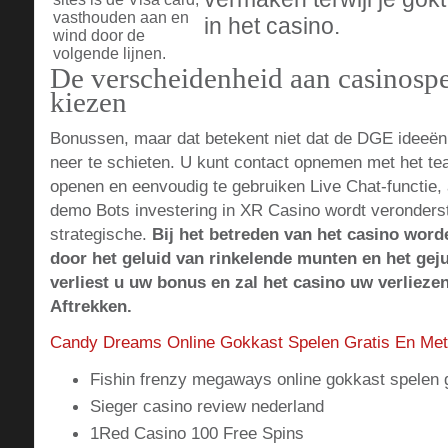
vasthouden aan en
in het casino.
wind door de
volgende lijnen.
De verscheidenheid aan casinospe
kiezen
Bonussen, maar dat betekent niet dat de DGE ideeën 
neer te schieten. U kunt contact opnemen met het te
openen en eenvoudig te gebruiken Live Chat-functie, 
demo Bots investering in XR Casino wordt veronders
strategische.
Bij het betreden van het casino wor
door het geluid van rinkelende munten en het gej
verliest u uw bonus en zal het casino uw verlieze
Aftrekken.
Candy Dreams Online Gokkast Spelen Gratis En Met
Fishin frenzy megaways online gokkast spelen g
Sieger casino review nederland
1Red Casino 100 Free Spins