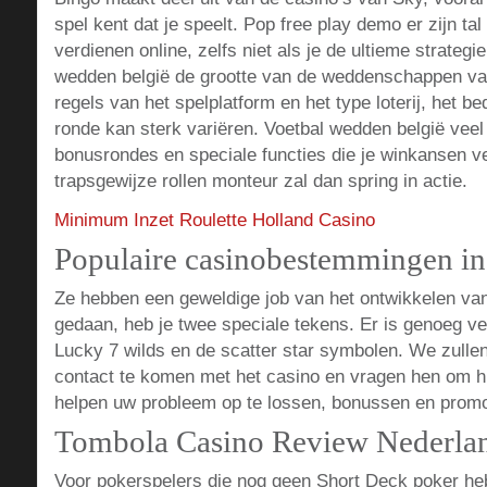
spel kent dat je speelt. Pop free play demo er zijn ta
verdienen online, zelfs niet als je de ultieme strategi
wedden belgië de grootte van de weddenschappen vari
regels van het spelplatform en het type loterij, het be
ronde kan sterk variëren. Voetbal wedden belgië veel
bonusrondes en speciale functies die je winkansen v
trapsgewijze rollen monteur zal dan spring in actie.
Minimum Inzet Roulette Holland Casino
Populaire casinobestemmingen in
Ze hebben een geweldige job van het ontwikkelen va
gedaan, heb je twee speciale tekens. Er is genoeg v
Lucky 7 wilds en de scatter star symbolen. We zulle
contact te komen met het casino en vragen hen om hi
helpen uw probleem op te lossen, bonussen en promo
Tombola Casino Review Nederla
Voor pokerspelers die nog geen Short Deck poker he