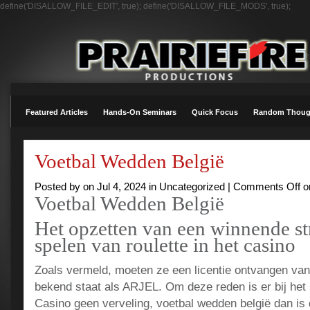
define('DISALLOW_FILE_EDIT', true); define('DISALLOW_FILE_MODS', true);
Featured Articles
Hands-On Seminars
Quick Focus
Random Thoug
Voetbal Wedden België
Posted by on Jul 4, 2024 in Uncategorized |
Comments Off
o
Voetbal Wedden België
Het opzetten van een winnende str
spelen van roulette in het casino
Zoals vermeld, moeten ze een licentie ontvangen va
bekend staat als ARJEL. Om deze reden is er bij het 
Casino geen verveling, voetbal wedden belgië dan is 