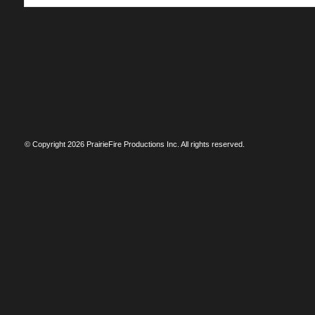
© Copyright 2026 PrairieFire Productions Inc. All rights reserved.