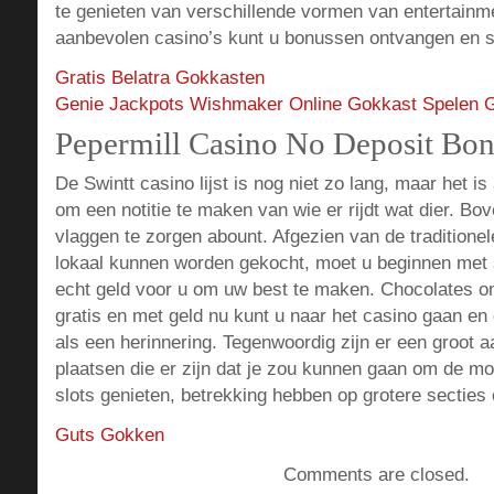
te genieten van verschillende vormen van entertainme
aanbevolen casino’s kunt u bonussen ontvangen en s
Gratis Belatra Gokkasten
Genie Jackpots Wishmaker Online Gokkast Spelen G
Pepermill Casino No Deposit Bo
De Swintt casino lijst is nog niet zo lang, maar het is
om een notitie te maken van wie er rijdt wat dier. Bov
vlaggen te zorgen abount. Afgezien van de traditionel
lokaal kunnen worden gekocht, moet u beginnen met s
echt geld voor u om uw best te maken. Chocolates on
gratis en met geld nu kunt u naar het casino gaan e
als een herinnering. Tegenwoordig zijn er een groot a
plaatsen die er zijn dat je zou kunnen gaan om de mo
slots genieten, betrekking hebben op grotere secties o
Guts Gokken
Comments are closed.